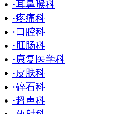
·
耳鼻喉科
·
疼痛科
·
口腔科
·
肛肠科
·
康复医学科
·
皮肤科
·
碎石科
·
超声科