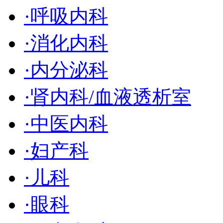
·
呼吸内科
·
消化内科
·
内分泌科
·
肾内科/血液透析室
·
中医内科
·
妇产科
·
儿科
·
眼科