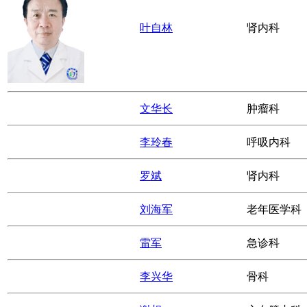
范明
儿科
叶自林
肾内科
文华长
肿瘤科