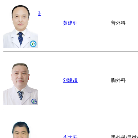
·
麻醉科
·
健康体检
·
全科医学科
黄建钊
普外科
刘建超
胸外科
崔太安
手外科/显微