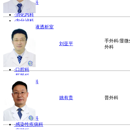
·
心血管内科
·
呼吸内科
·
消化内科
·
内分泌科
·
肾内科/血液透析室
·
中医内科
·
妇产科
手外科/显
刘亚平
·
儿科
外科
·
眼科
·
耳鼻喉科
·
疼痛科
·
口腔科
·
肛肠科
·
康复医学科
·
皮肤科
·
碎石科
姚有贵
普外科
·
超声科
·
放射科
·
营养科
·
老年医学科
·
感染性疾病科