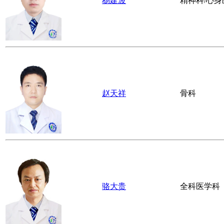
吴素君
妇产科
谢勇
神经内科
赵发香
老年医学科