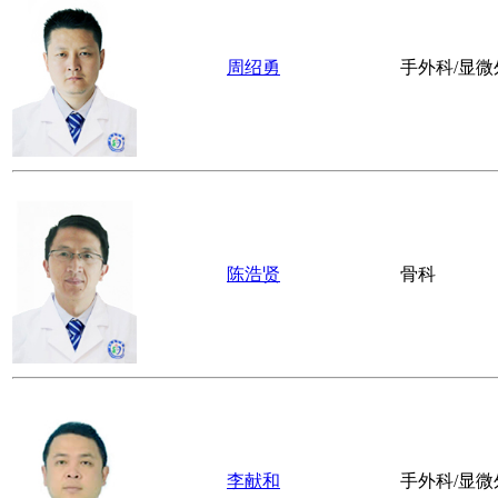
周绍勇
手外科/显微
陈浩贤
骨科
李献和
手外科/显微