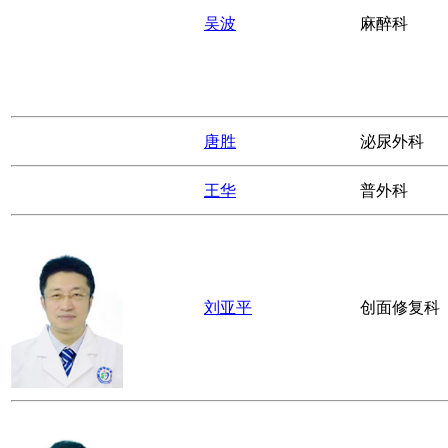
侯新川
放射科
吴波
麻醉科
唐胜
泌尿外科