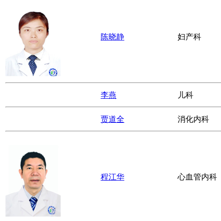
陈再中
急诊科
陈丹
急诊科
何莲
妇产科