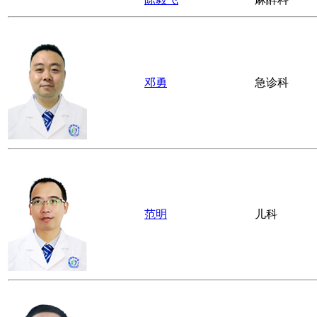
王杰
泌尿外科
袁海
碎石科
陈毅飞
麻醉科
邓勇
急诊科