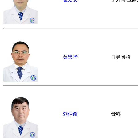
黄忠华
耳鼻喉科
刘仲前
骨科