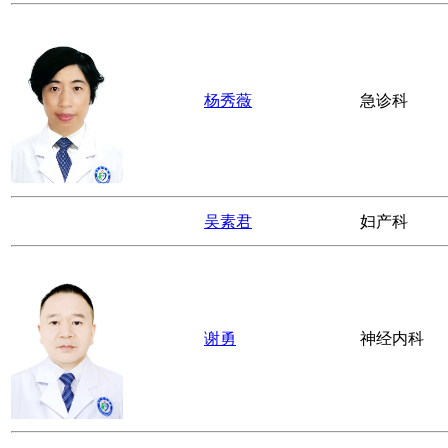
文强华
呼吸内科
赵徐英
康复科
陈晓静
妇产科
李燕
儿科