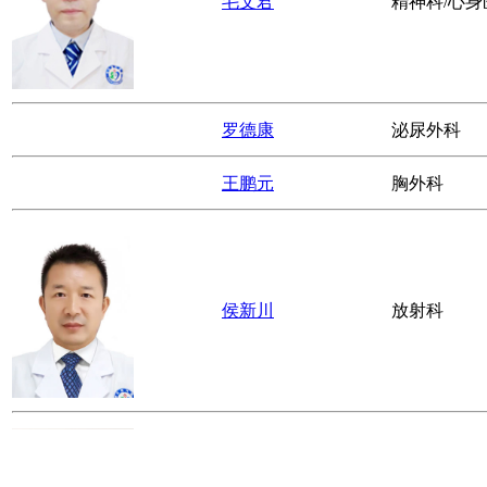
毛文君
精神科/心身
罗德康
泌尿外科
王鹏元
胸外科