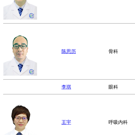
陈思历
骨科
李琪
眼科
王宇
呼吸内科