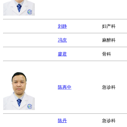
王学松
手外科/显微
曾福俊
手外科/显微
王祥
放射科
李科如
急诊科
刘刚
放射科
岑磊
骨科