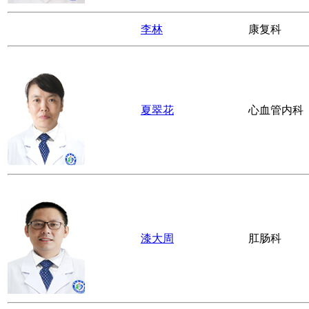
张翠萍
放射科
杨建波
精神科/心身
赵天祥
骨科