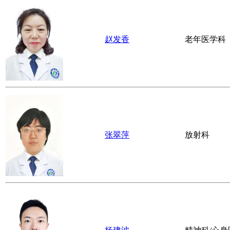
贾道全
消化内科
程江华
心血管内科
杨秀薇
急诊科