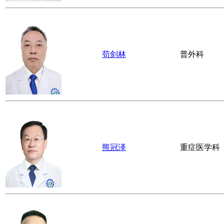
苟剑林
普外科
熊冠泽
重症医学科