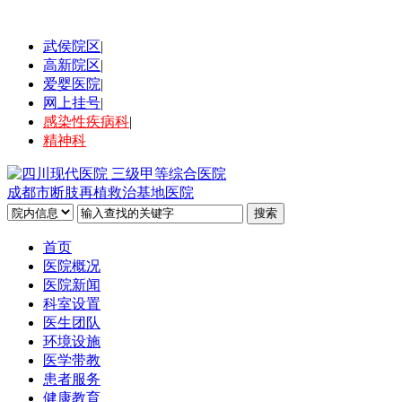
武侯院区
|
高新院区
|
爱婴医院
|
网上挂号
|
感染性疾病科
|
精神科
成都市断肢再植救治基地医院
首页
医院概况
医院新闻
科室设置
医生团队
环境设施
医学带教
患者服务
健康教育