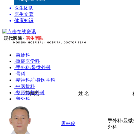
医生团队
医生文著
健康知识
·
急诊科
·
重症医学科
·
手外科/显微外科
·
骨科
·
精神科/心身医学科
.
·
中医骨科
·
整形修复外科
工作照
姓 名
·
普外科
·
胸外科
·
肿瘤科
·
泌尿外科
手外科/显
唐林俊
·
神经外科
外科
·
神经内科