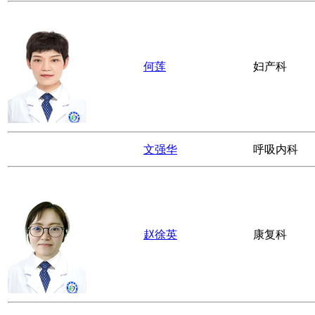
牛玉林
骨科
杨荣
耳鼻喉科
刘静
妇产科
冯庆
麻醉科
廖君
骨科