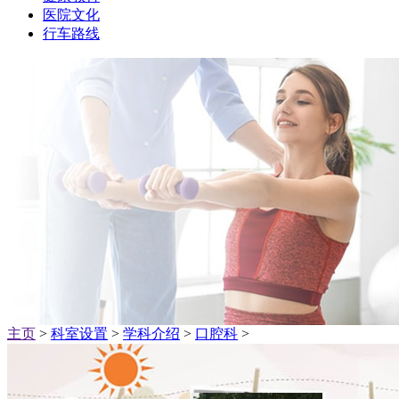
医院文化
行车路线
主页
>
科室设置
>
学科介绍
>
口腔科
>