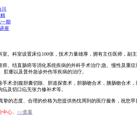
渝川
”精
第一期
讲座
。科室设置床位100张，技术力量雄厚，拥有主任医师，副主
、结直肠癌等消化系统疾病的外科手术治疗;急、慢性及重症胰
痔、肛瘘以及普外急诊外伤等疾病的治疗。
术;剖腹胆囊切除、胆道探查术，胆肠吻合术，胰肠吻合术，
沟疝及切口疝无张力修补术等。
以真挚的态度、合理的价格为您提供热忱周到的医疗服务，祝您早
分中心。
>>查看