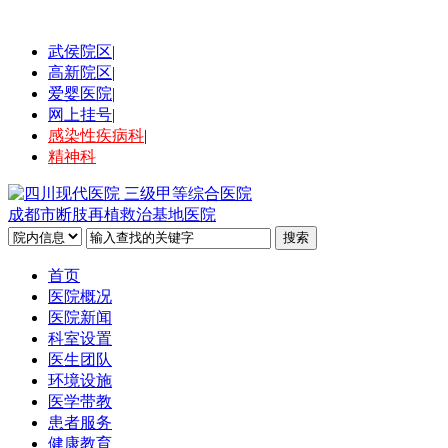
武侯院区
|
高新院区
|
爱婴医院
|
网上挂号
|
感染性疾病科
|
精神科
成都市断肢再植救治基地医院
首页
医院概况
医院新闻
科室设置
医生团队
环境设施
医学带教
患者服务
健康教育