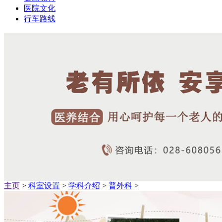
医院文化
行车路线
主页
>
科室设置
>
学科介绍
>
普外科
>