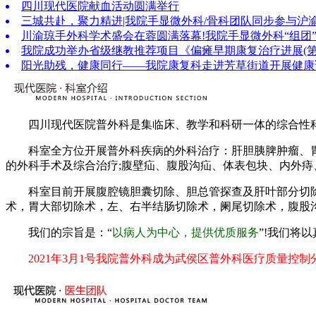
四川现代医院献血活动圆满举行
三城共赴，聚力精进|我院手显微外科/骨科团队同步参与沪
川渝琼手外科学术盛会在蓉圆满落幕!我院手显微外科“组团
我院成功举办省级继教推荐项目《偏瘫早期康复治疗进展(
阳光助残，健康同行——我院康复科走进芳草街道开展健康
四川现代医院普外科是集临床、教学和科研一体的综合性科室
科室全方位开展普外科疾病的外科治疗：肝胆胰脾肿瘤、胃癌
的外科手术及综合治疗;腹壁疝、腹股沟疝、体表包块、内外
科室目前开展腹腔镜胆囊切除、胆总管探查及肝叶部分切除手
术，胃大部切除术，左、右半结肠切除术，阑尾切除术，腹股
我们的宗旨是：“
以病人为中心，提供优质服务
”!我们将
2021年3月1号我院普外科成为武侯区普外科医疗质量控制