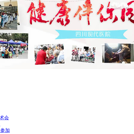
术会
命
庄参加